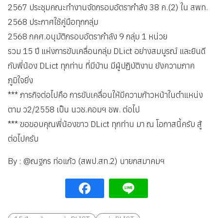
2567 ประชุมคณะทำงานจัดกรอบอัตรากำลัง 38 ค.(2) ใน สพท.
2568 ประกาศใช้คู่มือทุกกลุ่ม
2568 กคศ.อนุมัติกรอบอัตรากำลัง 9 กลุ่ม 1 หน่วย
รวม 15 ปี แห่งการขับเคลื่อนกลุ่ม DLict อย่างสมบูรณ์ และยินดี
กับพี่น้อง DLict ทุกท่าน ที่มีบ้าน มีผู้ปฏิบัติงาน ยังความภาค
ภูมิใจยิ่ง
*** ภารกิจต่อไปคือ การขับเคลื่อนให้มีความก้าวหน้าในตำแหน่ง
ตาม ว2/2558 เป็น นวช.คอมฯ ชพ. ต่อไป
*** ขอขอบคุณพี่น้องขาว DLict ทุกท่าน มา ณ โอกาสนี้ครับ สู้
ต่อไปครับ
By : @ณฐกร ท่อแก้ว (สพป.สท.2) นายกสมาคมฯ