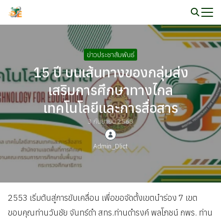
Skip
to
Search
content
for:
ข่าวประชาสัมพันธ์
15 ปี บนเส้นทางของกลุ่มส่ง
เสริมการศึกษาทางไกล
เทคโนโลยีและการสื่อสาร
3 กันยายน 2568
Admin_Dlict
2553 เริ่มต้นสู่การขับเคลื่อน เพื่อขอจัดตั้งเขตนำร่อง 7 เขต
ขอบคุณท่านวันชัย จันทร์ดำ สทร.ท่านดำรงค์ พลโภชน์ กพร. ท่าน